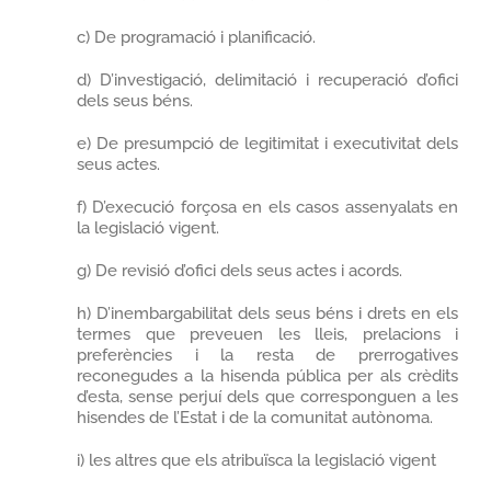
c) De programació i planificació.
d) D’investigació, delimitació i recuperació d’ofici
dels seus béns.
e) De presumpció de legitimitat i executivitat dels
seus actes.
f) D’execució forçosa en els casos assenyalats en
la legislació vigent.
g) De revisió d’ofici dels seus actes i acords.
h) D’inembargabilitat dels seus béns i drets en els
termes que preveuen les lleis, prelacions i
preferències i la resta de prerrogatives
reconegudes a la hisenda pública per als crèdits
d’esta, sense perjuí dels que corresponguen a les
hisendes de l’Estat i de la comunitat autònoma.
i) les altres que els atribuïsca la legislació vigent