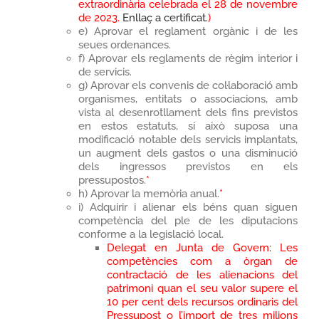
extraordinària celebrada el 28 de novembre
de 2023.
Enllaç a certificat.
)
e) Aprovar el reglament orgànic i de les
seues ordenances.
f) Aprovar els reglaments de règim interior i
de servicis.
g) Aprovar els convenis de col·laboració amb
organismes, entitats o associacions, amb
vista al desenrotllament dels fins previstos
en estos estatuts, si això suposa una
modificació notable dels servicis implantats,
un augment dels gastos o una disminució
dels ingressos previstos en els
pressupostos.
*
h) Aprovar la memòria anual.
*
i) Adquirir i alienar els béns quan siguen
competència del ple de les diputacions
conforme a la legislació local.
Delegat en Junta de Govern: Les
competències com a òrgan de
contractació de les alienacions del
patrimoni quan el seu valor supere el
10 per cent dels recursos ordinaris del
Pressupost o l’import de tres milions