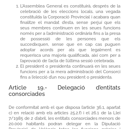
L’Assemblea General es constituirà, després de la
celebració de les eleccions locals, una vegada
constituïda la Corporació Provincial i acabara quan
finalitze el mandat d’esta, sense perjuí que els
seus membres continuen en les seues funcions
només per a l’administració ordinària fins a la presa
de possessió de les persones que els
succedixquen, sense que en cap cas puguen
adoptar acords per als que legalment es
requerisca una majoria qualificada, així com per a
l’aprovació de l’acta de l’última sessió celebrada.
El president o presidenta continuarà en les seues
funcions per a la mera administració del Consorci
fins a l’elecció d’un nou president o presidenta.
Article 19.- Delegació d’entitats
consorciades
De conformitat amb el que disposa l’article 36.1, apartat
c) en relació amb els articles 25.2.f) i el 26.1 de la Llei
7/1985 de 2 d’abril, les entitats consorciades menors de
20.000 habitants podran delegar en la Diputació