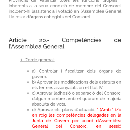
Provincial de València totes les funcions pròpies i
inherents a la seua condició de membre del Consorci,
incloent-hi l’assistència i votació en l’Assemblea General
i la resta d’òrgans col·legiats del Consorci.
Article 20.- Competències de
l’Assemblea General
1. D’orde general:
a) Controlar i fiscalitzar dels òrgans de
govern.
b) Aprovar les modificacions dels estatuts en
els termes assenyalats en el títol IV.
c) Aprovar l’adhesió o separació del Consorci
d’algun membre amb el quòrum de majoria
absoluta de vots.
d) Aprovar els plans d’actuació.
* (Amb * i/o
en roig les competències delegades en la
Junta de Govern per acord d’Assemblea
General del Consorci, en sessió