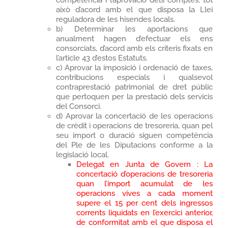
competència i l’aprovació dels comptes; tot
això d’acord amb el que disposa la Llei
reguladora de les hisendes locals.
b) Determinar les aportacions que
anualment hagen d’efectuar els ens
consorciats, d’acord amb els criteris fixats en
l’article 43 d’estos Estatuts.
c) Aprovar la imposició i ordenació de taxes,
contribucions especials i qualsevol
contraprestació patrimonial de dret públic
que pertoquen per la prestació dels servicis
del Consorci.
d) Aprovar la concertació de les operacions
de crèdit i operacions de tresoreria, quan pel
seu import o duració siguen competència
del Ple de les Diputacions conforme a la
legislació local.
Delegat en Junta de Govern : La
concertació d’operacions de tresoreria
quan l’import acumulat de les
operacions vives a cada moment
supere el 15 per cent dels ingressos
corrents liquidats en l’exercici anterior,
de conformitat amb el que disposa el