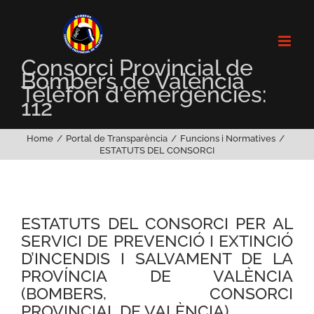
Skip
to
content
Consorci Provincial de
Bombers de València
Telèfon d'emergències:
112
Home
Portal de Transparència
Funcions i Normatives
ESTATUTS DEL CONSORCI
ESTATUTS DEL CONSORCI PER AL
SERVICI DE PREVENCIÓ I EXTINCIÓ
D’INCENDIS I SALVAMENT DE LA
PROVÍNCIA DE VALÈNCIA
(BOMBERS, CONSORCI
PROVINCIAL DE VALÈNCIA)