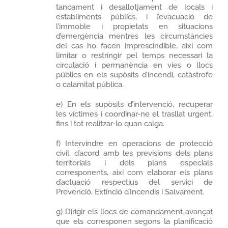
tancament i desallotjament de locals i
establiments públics, i l’evacuació de
l’immoble i propietats en situacions
d’emergència mentres les circumstàncies
del cas ho facen imprescindible, així com
limitar o restringir pel temps necessari la
circulació i permanència en vies o llocs
públics en els supòsits d’incendi, catàstrofe
o calamitat pública.
e) En els supòsits d’intervenció, recuperar
les víctimes i coordinar-ne el trasllat urgent,
fins i tot realitzar-lo quan calga.
f) Intervindre en operacions de protecció
civil, d’acord amb les previsions dels plans
territorials i dels plans especials
corresponents, així com elaborar els plans
d’actuació respectius del servici de
Prevenció, Extinció d’Incendis i Salvament.
g) Dirigir els llocs de comandament avançat
que els corresponen segons la planificació