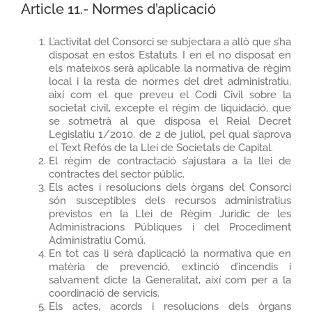
Article 11.- Normes d’aplicació
L’activitat del Consorci se subjectara a allò que s’ha
disposat en estos Estatuts. I en el no disposat en
els mateixos serà aplicable la normativa de règim
local i la resta de normes del dret administratiu,
així com el que preveu el Codi Civil sobre la
societat civil, excepte el règim de liquidació, que
se sotmetrà al que disposa el Reial Decret
Legislatiu 1/2010, de 2 de juliol, pel qual s’aprova
el Text Refós de la Llei de Societats de Capital.
El règim de contractació s’ajustara a la llei de
contractes del sector públic.
Els actes i resolucions dels òrgans del Consorci
són susceptibles dels recursos administratius
previstos en la Llei de Règim Jurídic de les
Administracions Públiques i del Procediment
Administratiu Comú.
En tot cas li serà d’aplicació la normativa que en
matèria de prevenció, extinció d’incendis i
salvament dicte la Generalitat, així com per a la
coordinació de servicis.
Els actes, acords i resolucions dels òrgans