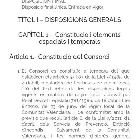
DISPOSICION FINAL
Disposició final única. Entrada en vigor
TÍTOL I – DISPOSICIONS GENERALS
CAPÍTOL 1 – Constitució i elements
espacials i temporals
Article 1.- Constitució del Consorci
El Consorci es constituïx a l’empara del que
establixen els articles 57 i 87 de la Llei 7/1985, de
2 d’abril, reguladora de les bases de règim local,
110 del text refós de les disposicions legals
vigents en matèria de règim local, aprovat pel
Reial Decret Legislatiu 781/1986, de 18 d’abril, Llei
8/2010, de 23 de juny, de règim local de la
Comunitat Valenciana, i de conformitat amb la
previsió que recull l’article 6, de la Llei 7/2011, d’1
d’abril, dels Servicis de Prevenció, Extinció
d’Incendis i Salvament de la Comunitat
Valenciana, i les normes d’interés general