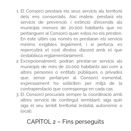
El Consorci prestarà els seus servicis als territoris
dels ens consorciats. Així mateix, prestarà els
servicis de prevenció i extinció d’incendis als
municipis menors de 20.000 habitants que no
pertanguen al Consorci quan estos no els presten.
En este últim cas només es prestaran els servicis
mínims exigibles legalment, i si pertoca, es
repercutirà el cost d’estos d’acord amb el que
s’establisca reglamentàriament.
Excepcionalment, podran prestar-se servicis als
municipis de més de 20.000 habitants així com a
altres persones o entitats públiques o privades
que, sense pertànyer al Consorci esmentat,
expressament ho sol·liciten per mitjà de la
contraprestació que corresponga en cada cas.
El Consorci procurarà sempre la coordinació amb
altres servicis de contingut semblant, siga quin
siga el seu àmbit territorial (estatal, autonòmic o
local).
CAPÍTOL 2 – Fins perseguits