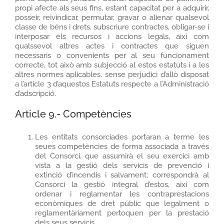
propi afecte als seus fins, estant capacitat per a adquirir,
posseir, reivindicar, permutar, gravar o alienar qualsevol
classe de béns i drets, subscriure contractes, obligar-se i
interposar els recursos i accions legals, així com
qualssevol altres actes i contractes que siguen
necessaris o convenients per al seu funcionament
correcte, tot això amb subjecció al estos estatuts i a les
altres normes aplicables, sense perjudici d’allò disposat
a l’article 3 d’aquestos Estatuts respecte a l’Administració
d’adscripció.
Article 9.- Competències
Les entitats consorciades portaran a terme les
seues competències de forma associada a través
del Consorci, que assumirà el seu exercici amb
vista a la gestió dels servicis de prevenció i
extinció d’incendis i salvament; correspondrà al
Consorci la gestió integral d’estos, així com
ordenar i reglamentar les contraprestacions
econòmiques de dret públic que legalment o
reglamentàriament pertoquen per la prestació
dels seus servicis.