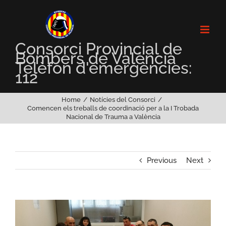
Skip
to
content
Consorci Provincial de
Bombers de València
Telèfon d'emergències:
112
Home
Notícies del Consorci
Comencen els treballs de coordinació per a la I Trobada
Nacional de Trauma a València
Previous
Next
View
Larger
Image