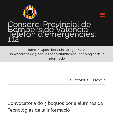
Skip
to
content
Consorci Provincial de
Bombers de València
Telèfon d'emergències:
112
Home
Oposicions
Sin categorizar
Convocatòria de 3 beques per a alumnes de Tecnologies de la
Informació
Previous
Next
Convocatòria de 3 beques per a alumnes de
Tecnologies de la Informació